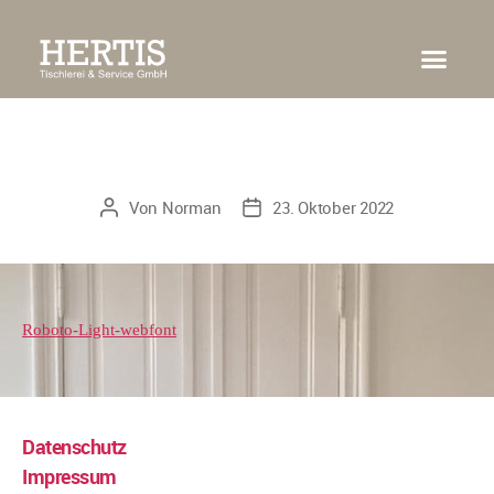
HOME
ÜBER UNS
HAUSTÜR-KONFIGURATOR
PORTFOLIO
KONTAKT
Roboto-Light-webfont
Von
Norman
23. Oktober 2022
Roboto-Light-webfont
Datenschutz
Impressum